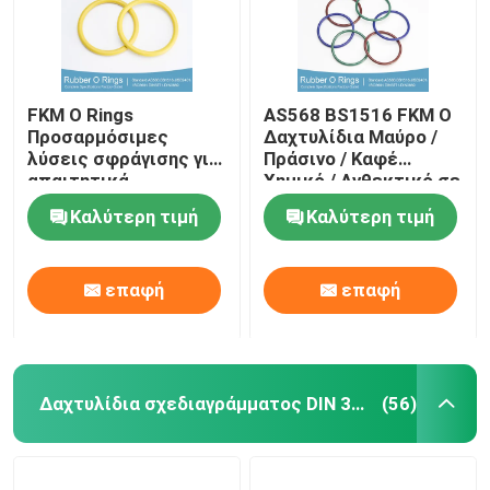
FKM O Rings
AS568 BS1516 FKM O
Προσαρμόσιμες
Δαχτυλίδια Μαύρο /
λύσεις σφράγισης για
Πράσινο / Καφέ
απαιτητικά
Χημικό / Ανθεκτικό σε
περιβάλλοντα
λάδια Ανθεκτικό στα
Καλύτερη τιμή
Καλύτερη τιμή
υπεριώδη φώτα
επαφή
επαφή
Δαχτυλίδια σχεδιαγράμματος DIN 3869
(56)