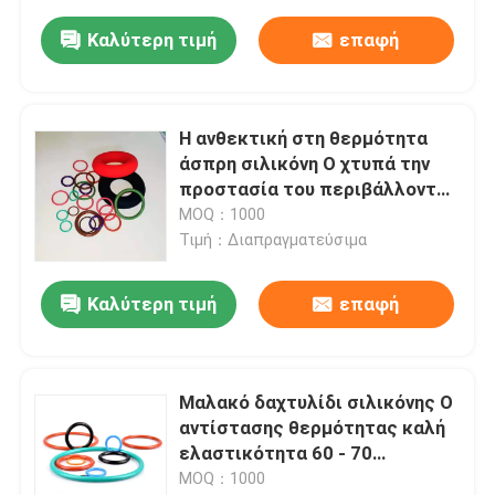
Καλύτερη τιμή
επαφή
Η ανθεκτική στη θερμότητα
άσπρη σιλικόνη Ο χτυπά την
προστασία του περιβάλλοντος
60 - 70 σκληρότητας
MOQ：1000
Τιμή：Διαπραγματεύσιμα
Καλύτερη τιμή
επαφή
Μαλακό δαχτυλίδι σιλικόνης Ο
αντίστασης θερμότητας καλή
ελαστικότητα 60 - 70
σκληρότητας
MOQ：1000