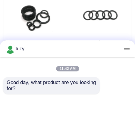
70-80 η σκληρότητα
Μαύρη συνήθειας
EPDM Ο χτυπά τη
EPDM δαχτυλιδιών
lucy
μαύρη χαμηλή
ηλεκτρική μόνωση
αντίσταση ατμού στο
αντίστασης
ιατρικό εξοπλισμό
στολισμάτων χημική
11:42 AM
Καλύτερη τιμή
Καλύτερη τιμή
Good day, what product are you looking 
for?
επαφή
επαφή
Δείτε περισσότερων