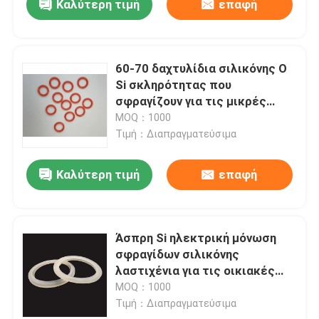
Καλύτερη τιμή
επαφή
60-70 δαχτυλίδια σιλικόνης Ο
Si σκληρότητας που
σφραγίζουν για τις μικρές
συσκευές
MOQ：1000
Τιμή：Διαπραγματεύσιμα
Καλύτερη τιμή
επαφή
Άσπρη Si ηλεκτρική μόνωση
σφραγίδων σιλικόνης
λαστιχένια για τις οικιακές
συσκευές
MOQ：1000
Τιμή：Διαπραγματεύσιμα