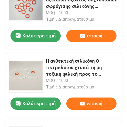
σφράγισης σιλικόνης
σκληρότητας Si 60-70
MOQ：1000
Δαχτυλίδια NBR Ο
Τιμή：Διαπραγματεύσιμα
Δαχτυλίδια FKM Ο
Καλύτερη τιμή
επαφή
Δαχτυλίδια σχεδιαγράμματος DIN 3869
Η ανθεκτική σιλικόνη Ο
πετρελαίου χτυπά τη μη
Δαχτυλίδια σιλικόνης Ο
τοξική φιλική προς το
περιβάλλον σκληρότητα 60-70
MOQ：1000
epdm δαχτυλίδια ο
Τιμή：Διαπραγματεύσιμα
Καλύτερη τιμή
επαφή
Σφραγίδες Walform
Λαστιχένια μέρη συνήθειας