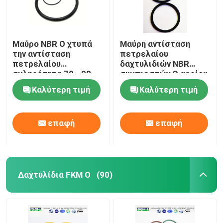
Μαύρο NBR Ο χτυπά
Μαύρη αντίσταση
την αντίσταση
πετρελαίου
πετρελαίου
δαχτυλιδιών NBR
σκληρότητα 70 - 90
συμπιεστών Ο αερίου
ακτών για τους
σκληρότητα 70 - 90
Καλύτερη τιμή
Καλύτερη τιμή
συμπιεστές αερίου
ακτών
επαφή
επαφή
Δαχτυλίδια FKM Ο
(90)