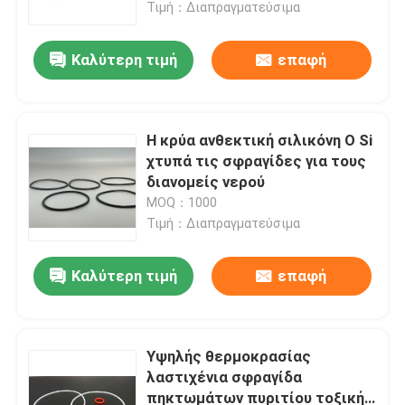
Τιμή：Διαπραγματεύσιμα
Καλύτερη τιμή
επαφή
Η κρύα ανθεκτική σιλικόνη Ο Si
χτυπά τις σφραγίδες για τους
διανομείς νερού
MOQ：1000
Τιμή：Διαπραγματεύσιμα
Καλύτερη τιμή
επαφή
Αρχική Σελίδα
Προϊόντα
Υψηλής θερμοκρασίας
λαστιχένια σφραγίδα
πηκτωμάτων πυριτίου τοξική
Βίντεο