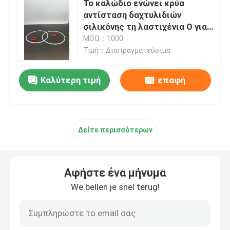
Το καλώδιο ενώνει κρύα
αντίσταση δαχτυλιδιών
Ντυμένο PTFE δαχτυλίδι Ο
σιλικόνης τη λαστιχένια Ο για
τα τηλεφωνικά κουμπιά
MOQ：1000
κυττάρων
Τιμή：Διαπραγματεύσιμα
Ντυμένο τεφλόν δαχτυλίδι Ο
Καλύτερη τιμή
επαφή
ΕΦΕΔΡΙΚΟ ΔΑΧΤΥΛΙΔΙ
Συνδεμένες σφραγίδες
Δείτε περισσότερων
Παρεμβύσματα ελαίου
Αφήστε ένα μήνυμα
We bellen je snel terug!
εξάρτηση δαχτυλιδιών ο