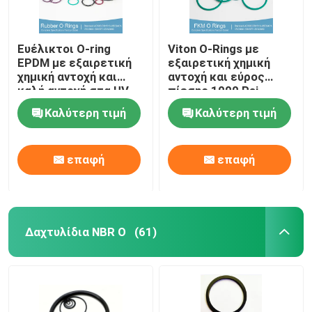
Ευέλικτοι O-ring
Viton O-Rings με
EPDM με εξαιρετική
εξαιρετική χημική
χημική αντοχή και
αντοχή και εύρος
καλή αντοχή στα UV
πίεσης 1000 Psi
Καλύτερη τιμή
Καλύτερη τιμή
επαφή
επαφή
Δαχτυλίδια NBR Ο
(61)