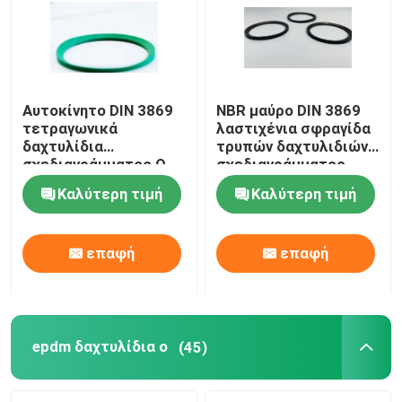
Αυτοκίνητο DIN 3869
NBR μαύρο DIN 3869
τετραγωνικά
λαστιχένια σφραγίδα
δαχτυλίδια
τρυπών δαχτυλιδιών
σχεδιαγράμματος Ο
σχεδιαγράμματος
αντοχής δαχτυλιδιών
σφραγίδων για τα
Καλύτερη τιμή
Καλύτερη τιμή
σχεδιαγράμματος NBR
ρουλεμάν
επαφή
επαφή
epdm δαχτυλίδια ο
(45)