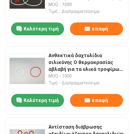
ηλεκτρική μόνωση 60 - 70
MOQ：1000
Harndess μη
Τιμή：Διαπραγματεύσιμα
Σχετικά με εμάς
Καλύτερη τιμή
επαφή
Γύρος εργοστασίων
Ποιοτικός έλεγχος
Ανθεκτικά δαχτυλίδια
σιλικόνης Ο θερμοκρασίας
αβλαβή για τα υλικά τροφίμων
επαφή
διαδικασίας
MOQ：1000
Τιμή：Διαπραγματεύσιμα
Νέα
Καλύτερη τιμή
επαφή
Όλες οι περιπτώσεις
Αντίσταση διάβρωσης
λαστιχένια δαχτυλίδια ο
οξειδίων όζοντος δαχτυλιδιών