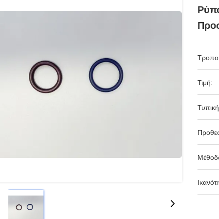
Ρύπ
Προσ
Τροπο
Τιμή:
Τυπική
Προθε
Μέθοδ
Ικανότ