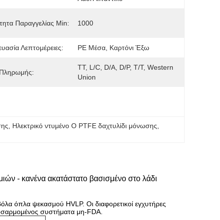
ητα Παραγγελίας Min:
1000
υασία Λεπτομέρειες:
PE Μέσα, Καρτόνι Έξω
TT, L/C, D/A, D/P, T/T, Western 
 Πληρωμής:
Union
σης
, 
Ηλεκτρικό ντυμένο Ο PTFE δαχτυλίδι μόνωσης
, 
μιών - κανένα ακατάστατο βασισμένο στο λάδι
όλα όπλα ψεκασμού HVLP. Οι διαφορετικοί εγχυτήρες
οσαρμομένος συστήματα μη-FDA.