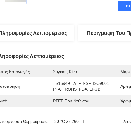
Βρεί
Πληροφορίες Λεπτομέρειας
Περιγραφή Του Π
ληροφορίες Λεπτομέρειας
όπος Καταγωγής
Σαγκάη, Κίνα
Μάρκ
TS16949, IATF, NSF, ISO9001, 
ιστοποίηση
Αριθ
PPAP, ROHS, FDA, LFGB
ικό:
PTFE Που Ντύνεται
Χρώμ
ειτουργούσα Θερμοκρασία:
-30 °C Σε 260 ° Γ
Πλεον