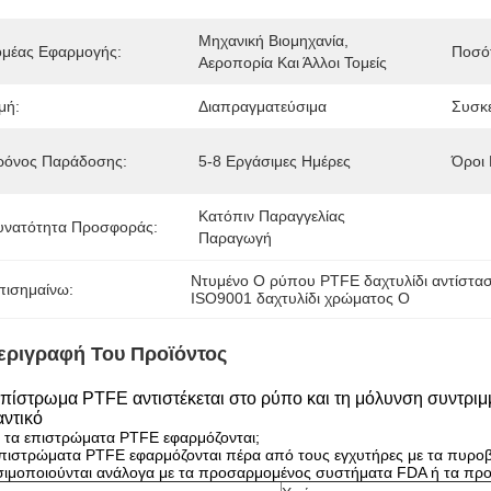
Μηχανική Βιομηχανία, 
ομέας Εφαρμογής:
Ποσότ
Αεροπορία Και Άλλοι Τομείς
μή:
Διαπραγματεύσιμα
Συσκε
ρόνος Παράδοσης:
5-8 Εργάσιμες Ημέρες
Όροι
Κατόπιν Παραγγελίας 
υνατότητα Προσφοράς:
Παραγωγή
Ντυμένο Ο ρύπου PTFE δαχτυλίδι αντίστα
πισημαίνω:
ISO9001 δαχτυλίδι χρώματος Ο
εριγραφή Του Προϊόντος
επίστρωμα PTFE αντιστέκεται στο ρύπο και τη μόλυνση συντριμ
αντικό
 τα επιστρώματα PTFE εφαρμόζονται;
πιστρώματα PTFE εφαρμόζονται πέρα από τους εγχυτήρες με τα πυροβ
σιμοποιούνται ανάλογα με τα προσαρμομένος συστήματα FDA ή τα πρ