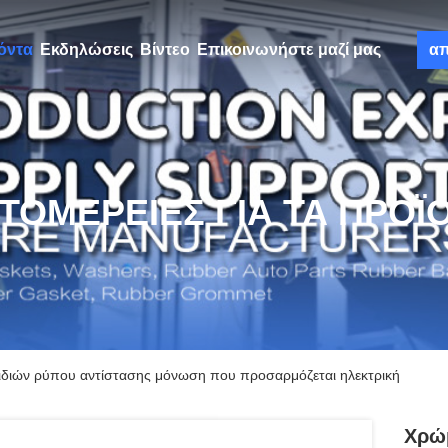
όντα
Εκδηλώσεις
Βίντεο
Επικοινωνήστε μαζί μας
α
ΤΟΜΈΡΕΙΕΣ ΓΙΑ ΤΑ ΠΡΟΪ
διών ρύπου αντίστασης μόνωση που προσαρμόζεται ηλεκτρική
Χρώ