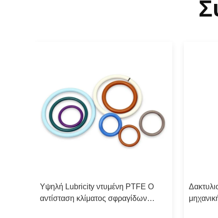
Σ
Υψηλή Lubricity ντυμένη PTFE Ο
Δακτυλι
τας
αντίσταση κλίματος σφραγίδων
μηχανικ
TFE
δαχτυλιδιών δακτυλιοειδής μηχανική
θερμότη