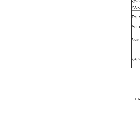
χρώ
Υλι
Τομ
Λει
λειτ
χαρ
Ετι