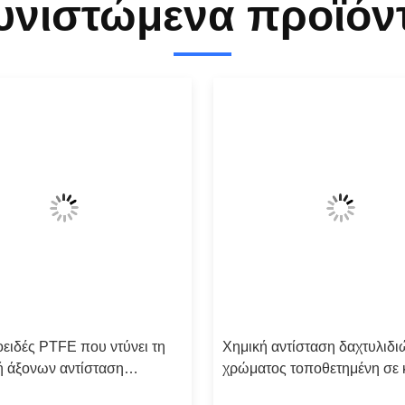
υνιστώμενα προϊόν
οειδές PTFE που ντύνει τη
Χημική αντίσταση δαχτυλιδι
ή άξονων αντίσταση
χρώματος τοποθετημένη σε
τας σφραγίδων χημική
PTFE Ο για την ηλεκτρονική