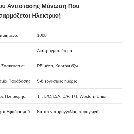
ου Αντίστασης Μόνωση Που
αρμόζεται Ηλεκτρική
ποιημένο:
1000
Διαπραγματεύσιμα
 Συσκευασία:
PE μέσα, Καρτόνι έξω
σμία Παράδοσης:
5-8 εργάσιμες ημέρες
ος Πληρωμής:
TT, L/C, D/A, D/P, T/T, Western Union
ητα Εφοδιασμού:
Κατόπιν παραγγελίας παραγωγή