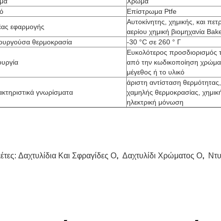
μα
Χρώμα
κό
Επίστρωμα Ptfe
Αυτοκίνητης, χημικής, και πετ
έας εφαρμογής
αερίου χημική βιομηχανία Bak
τουργούσα θερμοκρασία
-30 °C σε 260 ° Γ
Ευκολότερος προσδιορισμός 
ουργία
από την κωδικοποίηση χρώμα
μέγεθος ή το υλικό
άριστη αντίσταση θερμότητας,
ακτηριστικά γνωρίσματα
χαμηλής θερμοκρασίας, χημική
ηλεκτρική μόνωση
κέτες:
Δαχτυλίδια Και Σφραγίδες Ο
,
Δαχτυλίδι Χρώματος Ο
,
Ντυ