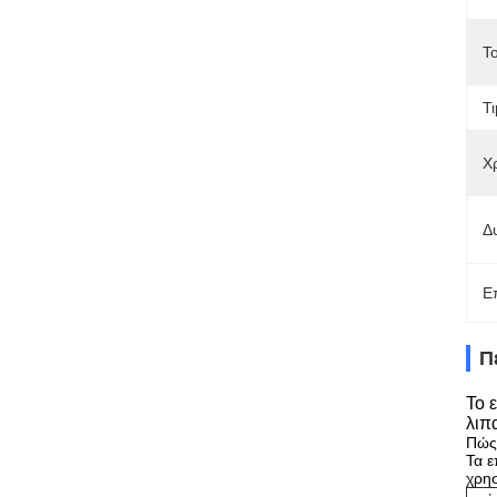
Τ
Τι
Χ
Δ
Ε
Π
Το 
λιπ
Πώς
Τα ε
χρη