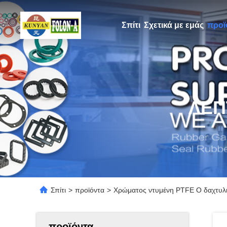
Σπίτι
Σχετικά με εμάς
προϊ
ΛΕΠ
Σπίτι
>
προϊόντα
>
Χρώματος ντυμένη PTFE Ο δαχτυλι
προϊόντα