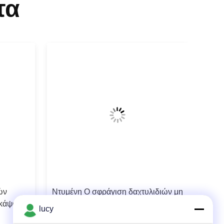
τα
ών
Ντυμένη Ο σφράγιση δαχτυλιδιών μη
 κάψα
ραβδιών PTFE με την άριστη
lucy
απόδοση τριβής προσκόλλησης