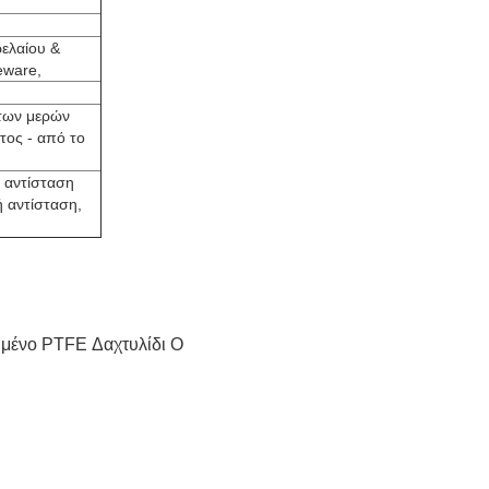
ρελαίου &
eware,
των μερών
τος - από το
 αντίσταση
 αντίσταση,
μένο PTFE Δαχτυλίδι Ο