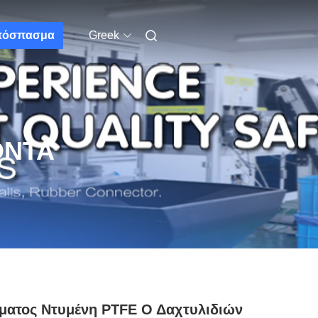
πόσπασμα
Greek
ΌΝΤΑ
ματος Ντυμένη PTFE Ο Δαχτυλιδιών