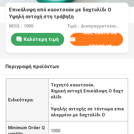
Επικάλυψη από καουτσούκ με δαχτυλίδι O
Υψηλή αντοχή στη τράβηξη
MOQ：1000
Τιμή：Διαπραγματεύσιμα
Μας ελάτε σε
Καλύτερη τιμή
επαφή με
Περιγραφή προϊόντων
Τεχνητό καουτσούκ
,
Χημική αντοχή Επικάλυψη O δαχτ
υλίδι
Ειδικότερα:
,
Υψηλής αντοχής σε τέντωμα επικ
αλυμμένο με δαχτυλίδι O
Minimum Order Q
1000
uantity