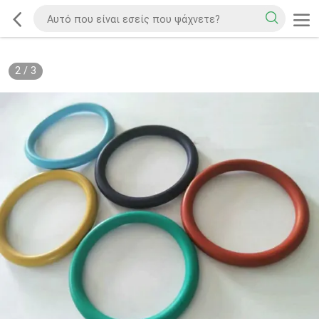
2
/
3