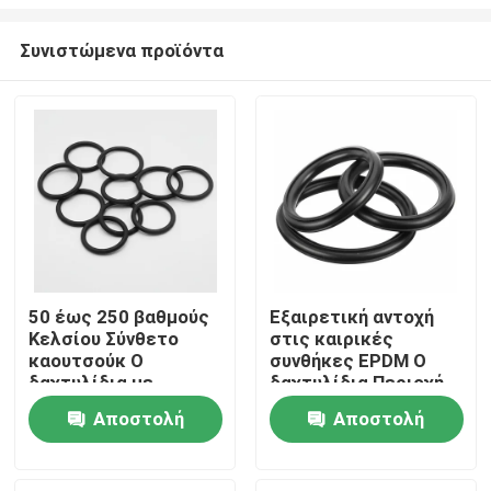
Συνιστώμενα προϊόντα
50 έως 250 βαθμούς
Εξαιρετική αντοχή
Κελσίου Σύνθετο
στις καιρικές
καουτσούκ O
συνθήκες EPDM O
δαχτυλίδια με
δαχτυλίδια Περιοχή
συμπίεση σύνολο 35
θερμοκρασίας -50
Αποστολή
Αποστολή
τοις εκατό
έως 250 βαθμούς
Κατασκευασμένο για
Κελσίου με ανώτερη
ερώτησης
ερώτησης
και μακροχρόνια
αντοχή στην τριβή