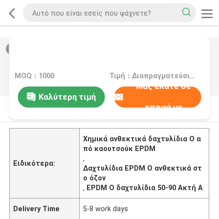
2
/
0
MOQ：1000
Τιμή：Διαπραγματεύσιμα
Μας ελάτε σε
Καλύτερη τιμή
επαφή με
Περιγραφή προϊόντων
Χημικά ανθεκτικά δαχτυλίδια O α
πό καουτσούκ EPDM
,
Ειδικότερα:
Δαχτυλίδια EPDM O ανθεκτικά στ
ο όζον
,
EPDM O δαχτυλίδια 50-90 Ακτή Α
Delivery Time
5-8 work days