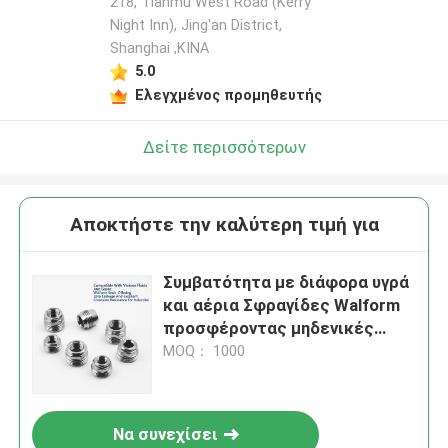
218, Tianmu West Road (Kerry
Night Inn), Jing'an District,
Shanghai ,ΚΙΝΑ
5.0
Ελεγχμένος προμηθευτής
Δείτε περισσότερων
Αποκτήστε την καλύτερη τιμή για
Συμβατότητα με διάφορα υγρά
και αέρια Σφραγίδες Walform
προσφέροντας μηδενικές
διαρροές και εξαιρετική
MOQ： 1000
αντοχή στη διάβρωση για
βιομηχανικά
Να συνεχίσει