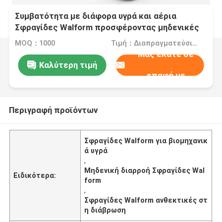
Συμβατότητα με διάφορα υγρά και αέρια
Σφραγίδες Walform προσφέροντας μηδενικές
διαρροές και εξαιρετική αντοχή στη διάβρωση
MOQ：1000
Τιμή：Διαπραγματεύσιμα
για βιομηχανικά
Μας ελάτε σε
Καλύτερη τιμή
επαφή με
Περιγραφή προϊόντων
Σφραγίδες Walform για βιομηχανικ
ά υγρά
,
Μηδενική διαρροή Σφραγίδες Wal
Ειδικότερα:
form
,
Σφραγίδες Walform ανθεκτικές στ
η διάβρωση