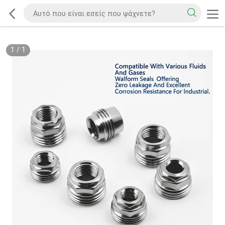
1
/
1