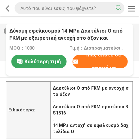
Δύναμη εφελκυσμού 14 MPa Δακτύλιοι O από
2
/
0
FKM με εξαιρετική αντοχή στο όζον και
πρότυπο BS1516 Σχεδιασμένοι για λύσεις
MOQ：1000
Τιμή：Διαπραγματεύσιμα
στεγανοποίησης
Μας ελάτε σε
Καλύτερη τιμή
επαφή με
Περιγραφή προϊόντων
Δακτύλιοι O από FKM με αντοχή σ
το όζον
,
Δακτύλιοι O από FKM προτύπου B
Ειδικότερα:
S1516
,
14 MPa αντοχή σε εφελκυσμό δαχ
τυλίδια O