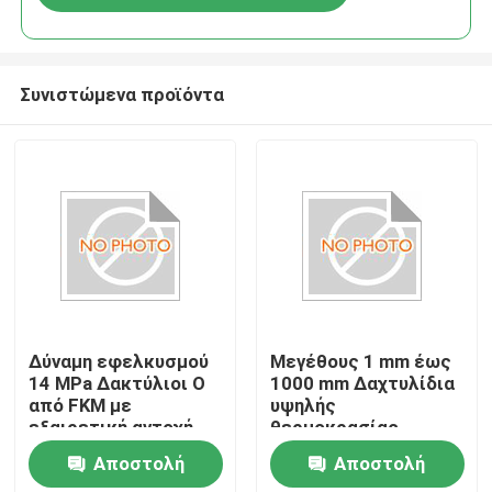
Συνιστώμενα προϊόντα
Δύναμη εφελκυσμού
Μεγέθους 1 mm έως
14 MPa Δακτύλιοι O
1000 mm Δαχτυλίδια
από FKM με
υψηλής
εξαιρετική αντοχή
θερμοκρασίας
στο όζον και
κατάλληλα για
Αποστολή
Αποστολή
πρότυπο BS1516
ακραίες