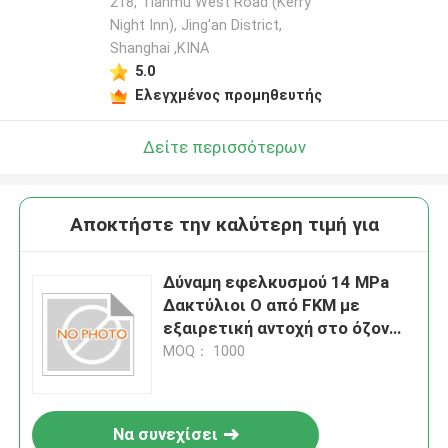
218, Tianmu West Road (Kerry
Night Inn), Jing'an District,
Shanghai ,ΚΙΝΑ
5.0
Ελεγχμένος προμηθευτής
Δείτε περισσότερων
Αποκτήστε την καλύτερη τιμή για
Δύναμη εφελκυσμού 14 MPa
Δακτύλιοι O από FKM με
εξαιρετική αντοχή στο όζον
και πρότυπο BS1516
MOQ： 1000
Σχεδιασμένοι για λύσεις
στεγανοποίησης
Να συνεχίσει