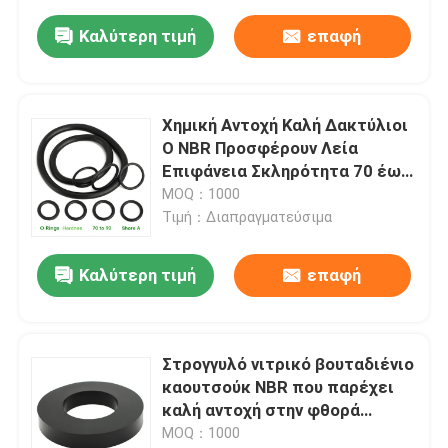
συμπίεσης
Καλύτερη τιμή
επαφή
Χημική Αντοχή Καλή Δακτύλιοι
O NBR Προσφέρουν Λεία
Επιφάνεια Σκληρότητα 70 έως
90 Shore A Σφραγίδες για τις
MOQ：1000
Βιομηχανίες Πετρελαίου,
Τιμή：Διαπραγματεύσιμα
Αερίου και Χημικών
Καλύτερη τιμή
επαφή
Στρογγυλό νιτρικό βουταδιένιο
καουτσούκ NBR που παρέχει
καλή αντοχή στην φθορά
Κατάλληλο για σφραγίδες
MOQ：1000