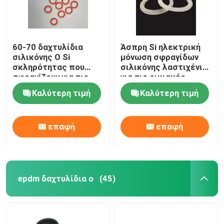
60-70 δαχτυλίδια
Άσπρη Si ηλεκτρική
σιλικόνης Ο Si
μόνωση σφραγίδων
σκληρότητας που
σιλικόνης λαστιχένια
σφραγίζουν για τις
για τις οικιακές
μικρές συσκευές
συσκευές
Καλύτερη τιμή
Καλύτερη τιμή
επαφή
επαφή
epdm δαχτυλίδια ο
(45)