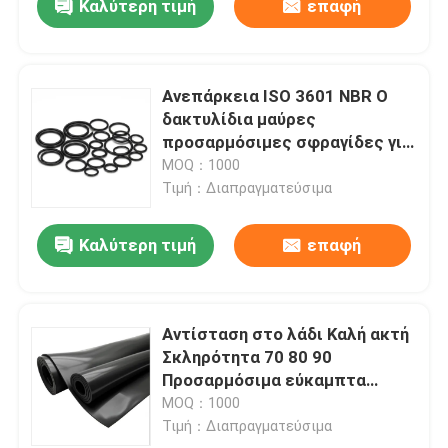
Καλύτερη τιμή
επαφή
Ανεπάρκεια ISO 3601 NBR O
δακτυλίδια μαύρες
προσαρμόσιμες σφραγίδες για
υδραυλικό υδραυλικό
MOQ：1000
εξοπλισμό και
Τιμή：Διαπραγματεύσιμα
κατασκευαστικά μέρη
βιομηχανικών μηχανών
Καλύτερη τιμή
επαφή
Αντίσταση στο λάδι Καλή ακτή
Σκληρότητα 70 80 90
Προσαρμόσιμα εύκαμπτα
φύλλα καουτσούκ Ιδανικά για
MOQ：1000
λύσεις σφραγίσματος και
Τιμή：Διαπραγματεύσιμα