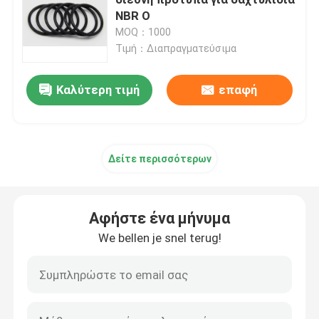
NBR O
MOQ：1000
Δαχτυλίδια NBR Ο
Τιμή：Διαπραγματεύσιμα
Δαχτυλίδια FKM Ο
Καλύτερη τιμή
επαφή
Δαχτυλίδια σχεδιαγράμματος DIN 3869
Δείτε περισσότερων
Δαχτυλίδια σιλικόνης Ο
Αφήστε ένα μήνυμα
epdm δαχτυλίδια ο
We bellen je snel terug!
Σφραγίδες Walform
Λαστιχένια μέρη συνήθειας