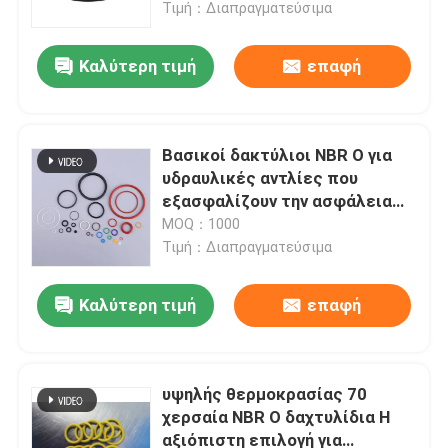
ανθεκτικές στο καύσιμο και
Τιμή：Διαπραγματεύσιμα
μηχανικά μέρη
Καλύτερη τιμή
επαφή
Βασικοί δακτύλιοι NBR O για
υδραυλικές αντλίες που
εξασφαλίζουν την ασφάλεια
και την αντοχή
MOQ：1000
Τιμή：Διαπραγματεύσιμα
Καλύτερη τιμή
επαφή
Αρχική Σελίδα
Προϊόντα
υψηλής θερμοκρασίας 70
χερσαία NBR O δαχτυλίδια Η
αξιόπιστη επιλογή για
Βίντεο