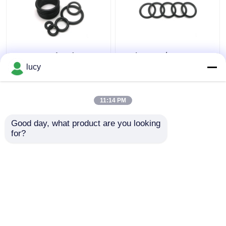
70-80 η σκληρότητα
Μαύρη συνήθειας
EPDM Ο χτυπά τη
EPDM δαχτυλιδιών
lucy
μαύρη χαμηλή
ηλεκτρική μόνωση
αντίσταση ατμού στο
αντίστασης
ιατρικό εξοπλισμό
στολισμάτων χημική
11:14 PM
Καλύτερη τιμή
Καλύτερη τιμή
Good day, what product are you looking 
for?
επαφή
επαφή
Δείτε περισσότερων
Αρχική Σελίδα
Περίπου εμείς
επαφή
Desktop Site
Sitemap
Πολιτική απορρήτου