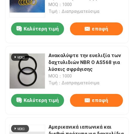
σφράγιση σε περιβάλλοντα
MOQ：1000
υψηλής πίεσης
Τιμή：Διαπραγματεύσιμα
Σχετικά με εμάς
Καλύτερη τιμή
επαφή
Γύρος εργοστασίων
Ποιοτικός έλεγχος
Ανακαλύψτε την ευελιξία των
δαχτυλιδιών NBR O AS568 για
λύσεις σφράγισης
επαφή
MOQ：1000
Τιμή：Διαπραγματεύσιμα
Νέα
Καλύτερη τιμή
επαφή
Όλες οι περιπτώσεις
Αμερικανικά ιαπωνικά και
λαστιχένια δαχτυλίδια ο
διεθνή πρότυπα για δαχτυλίδια