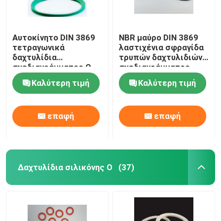
Αυτοκίνητο DIN 3869
NBR μαύρο DIN 3869
τετραγωνικά
λαστιχένια σφραγίδα
δαχτυλίδια
τρυπών δαχτυλιδιών
σχεδιαγράμματος Ο
σχεδιαγράμματος
αντοχής δαχτυλιδιών
σφραγίδων για τα
Καλύτερη τιμή
Καλύτερη τιμή
σχεδιαγράμματος NBR
ρουλεμάν
επαφή
επαφή
Δαχτυλίδια σιλικόνης Ο
(37)