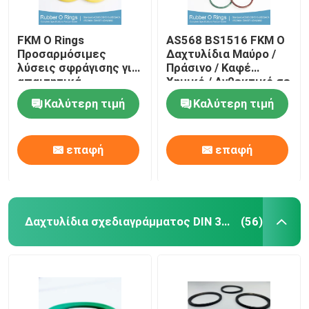
FKM O Rings
AS568 BS1516 FKM O
Προσαρμόσιμες
Δαχτυλίδια Μαύρο /
λύσεις σφράγισης για
Πράσινο / Καφέ
απαιτητικά
Χημικό / Ανθεκτικό σε
περιβάλλοντα
λάδια Ανθεκτικό στα
Καλύτερη τιμή
Καλύτερη τιμή
υπεριώδη φώτα
επαφή
επαφή
Δαχτυλίδια σχεδιαγράμματος DIN 3869
(56)