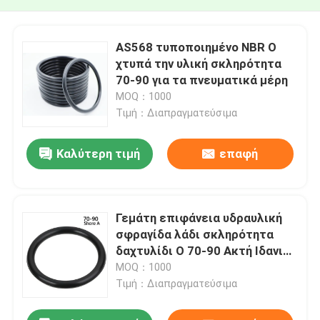
AS568 τυποποιημένο NBR Ο
χτυπά την υλική σκληρότητα
70-90 για τα πνευματικά μέρη
MOQ：1000
Τιμή：Διαπραγματεύσιμα
Καλύτερη τιμή
επαφή
Γεμάτη επιφάνεια υδραυλική
σφραγίδα λάδι σκληρότητα
δαχτυλίδι O 70-90 Ακτή Ιδανικό
για υδραυλικές αντλίες
MOQ：1000
κύλινδροι και βαλβίδες
Τιμή：Διαπραγματεύσιμα