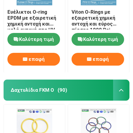
Ευέλικτοι O-ring
Viton O-Rings με
EPDM με εξαιρετική
εξαιρετική χημική
χημική αντοχή και
αντοχή και εύρος
καλή αντοχή στα UV
πίεσης 1000 Psi
Καλύτερη τιμή
Καλύτερη τιμή
επαφή
επαφή
Δαχτυλίδια FKM Ο
(90)